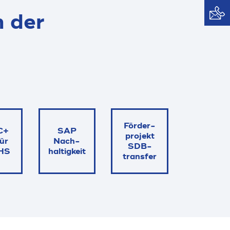
 der
Förder­
C+
SAP
projekt
für
Nach­
SDB­
HS
haltig­keit
transfer