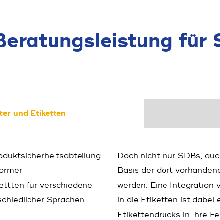
eratungs­leistung fü
ter und Etiketten
kt­sicher­heits­abteilung
Doch nicht nur SDBs, auc
former
Basis der dort vorhanden
ettten für verschiedene
werden. Eine Integration
schiedlicher Sprachen.
in die Etiketten ist dabei
Etikettendrucks in Ihre F