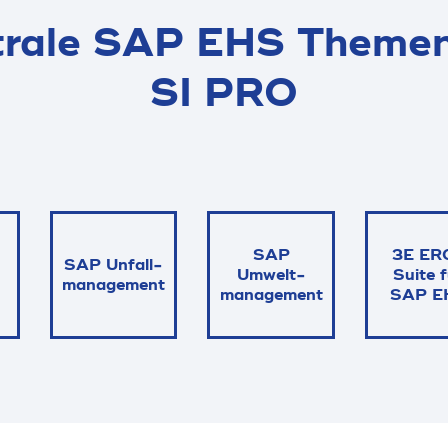
trale SAP EHS Themen
SI PRO
SAP
3E ER
SAP Unfall­
Umwelt­
Suite 
manage­ment
manage­ment
SAP E