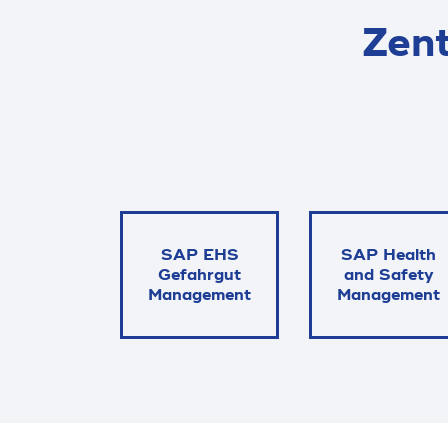
Zen
SAP EHS
SAP Health
Gefahrgut
and Safety
Manage­ment
Manage­ment