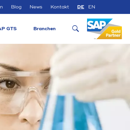
en
Blog
News
Kontakt
DE
EN

AP GTS
Branchen