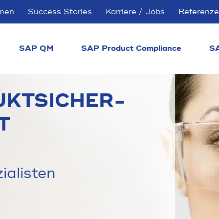
men
Success Stories
Karriere / Jobs
Referenz
SAP QM
SAP Product Compliance
S
KT­SICHER­
T
ialisten