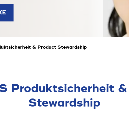
KE
ktsicherheit & Product Stewardship
 Produkt­sicherheit &
Steward­ship