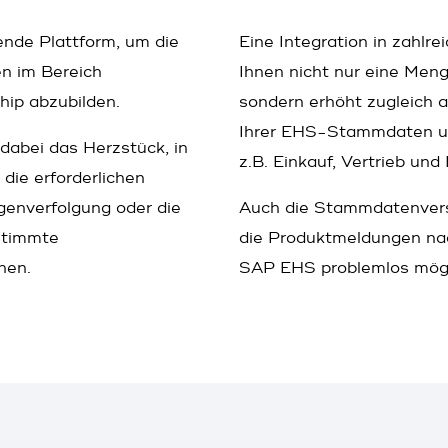
nde Plattform, um die
Eine Integration in zahlr
n im Bereich
Ihnen nicht nur eine Me
hip abzubilden.
sondern erhöht zugleich a
Ihrer EHS-Stammdaten un
dabei das Herzstück, in
z.B. Einkauf, Vertrieb und
die erforderlichen
genverfolgung oder die
Auch die Stammdatenverso
stimmte
die Produktmeldungen nac
nen.
SAP EHS problemlos mögl